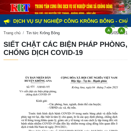
 DỊCH VỤ SỰ NGHIỆP CÔNG KRÔNG BÔNG - CHÀO MỪNG
Trang chủ
Tin tức Krông Bông
05/05/2021
SIẾT CHẶT CÁC BIỆN PHÁP PHÒNG,
CHỐNG DỊCH COVID-19