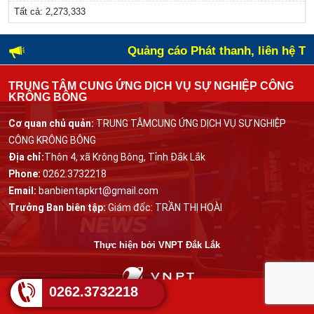
Tất cả:
2,273,333
Quảng cáo Phát thanh, liên hệ Tr
TRUNG TÂM CUNG ỨNG DỊCH VỤ SỰ NGHIỆP CÔNG
KRÔNG BÔNG
Cơ quan chủ quản:
TRUNG TÂMCUNG ỨNG DỊCH VỤ SỰ NGHIỆP
CÔNG KRÔNG BÔNG
Địa chỉ:
Thôn 4, xã Krông Bông, Tỉnh Đắk Lắk
Phone:
0262.3732218
Email:
banbientapkrt@gmail.com
Trưởng Ban biên tập:
Giám đốc: TRẦN THỊ HOÀI
Thực hiện bởi
VNPT Đắk Lắk
0262.3732218