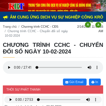
 TÂM CUNG ỨNG DỊCH VỤ SỰ NGHIỆP CÔNG KRÔNG BÔ
Trang chủ
Chương trình CCHC - CĐS
2/14/2025 11:07:16
Chương trình CCHC - Chuyển đổi số ngày
AM
10-02-2024
CHƯƠNG TRÌNH CCHC - CHUYỂN
ĐỔI SỐ NGÀY 10-02-2024
Gửi Email
In
THỜI SỰ PHÁT THANH