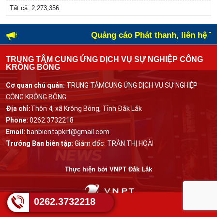
Tất cả:
2,273,356
Quảng cáo Phát thanh, liên hệ T
TRUNG TÂM CUNG ỨNG DỊCH VỤ SỰ NGHIỆP CÔNG
KRÔNG BÔNG
Cơ quan chủ quản:
TRUNG TÂMCUNG ỨNG DỊCH VỤ SỰ NGHIỆP
CÔNG KRÔNG BÔNG
Địa chỉ:
Thôn 4, xã Krông Bông, Tỉnh Đắk Lắk
Phone:
0262.3732218
Email:
banbientapkrt@gmail.com
Trưởng Ban biên tập:
Giám đốc: TRẦN THỊ HOÀI
Thực hiện bởi
VNPT Đắk Lắk
0262.3732218