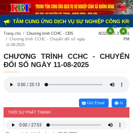
NG TÂM CUNG ỨNG DỊCH VỤ SỰ NGHIỆP CÔNG KRÔNG B
Trang chủ
Chương trình CCHC - CĐS
8/22/2025 3:34:01
Chương trình CCHC - Chuyển đổi số ngày
PM
11-08-2025
CHƯƠNG TRÌNH CCHC - CHUYỂN
ĐỔI SỐ NGÀY 11-08-2025
Gửi Email
In
THỜI SỰ PHÁT THANH