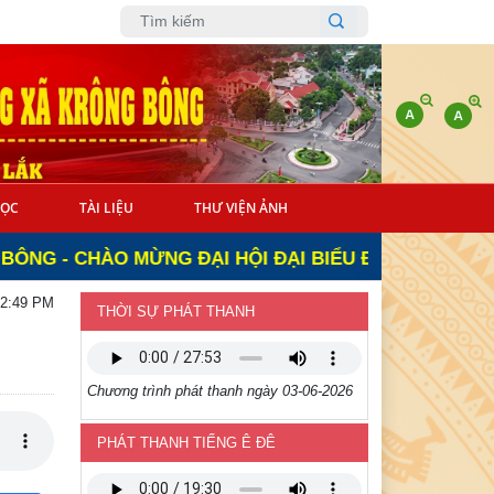
ĐỌC
TÀI LIỆU
THƯ VIỆN ẢNH
HÀO MỪNG ĐẠI HỘI ĐẠI BIỂU ĐẢNG BỘ XÃ KRÔNG BÔ
52:49 PM
THỜI SỰ PHÁT THANH
Chương trình phát thanh ngày 03-06-2026
PHÁT THANH TIẾNG Ê ĐÊ