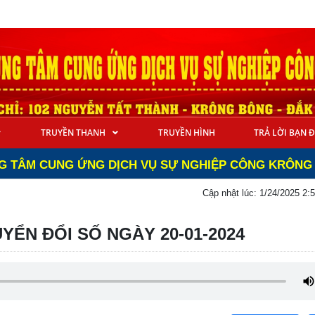
TRUYỀN THANH
TRUYỀN HÌNH
TRẢ LỜI BẠN 
CUNG ỨNG DỊCH VỤ SỰ NGHIỆP CÔNG KRÔNG BÔNG - C
Cập nhật lúc:
1/24/2025 2:
YỂN ĐỔI SỐ NGÀY 20-01-2024