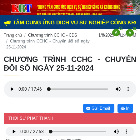
NG TÂM CUNG ỨNG DỊCH VỤ SỰ NGHIỆP CÔNG KRÔNG B
Trang chủ
Chương trình CCHC - CĐS
1/8/2025 4:41:47 PM
Chương trình CCHC - Chuyển đổi số ngày
25-11-2024
CHƯƠNG TRÌNH CCHC - CHUYỂN
ĐỔI SỐ NGÀY 25-11-2024
Gửi Email
In
THỜI SỰ PHÁT THANH