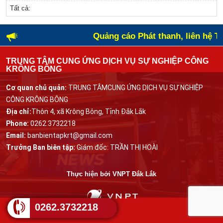
Tất cả:
Quảng cáo Phát thanh, liên hệ T
TRUNG TÂM CUNG ỨNG DỊCH VỤ SỰ NGHIỆP CÔNG
KRÔNG BÔNG
Cơ quan chủ quản:
TRUNG TÂMCUNG ỨNG DỊCH VỤ SỰ NGHIỆP
CÔNG KRÔNG BÔNG
Địa chỉ:
Thôn 4, xã Krông Bông, Tỉnh Đắk Lắk
Phone:
0262.3732218
Email:
banbientapkrt@gmail.com
Trưởng Ban biên tập:
Giám đốc: TRẦN THỊ HOÀI
Thực hiện bởi
VNPT Đắk Lắk
0262.3732218