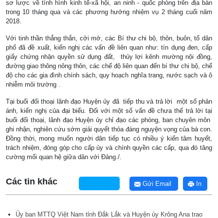
sơ lược về tình hình kinh tế-xã hội, an ninh - quốc phòng trên địa bàn
trong 10 tháng qua và các phương hướng nhiệm vụ 2 tháng cuối năm
2018.
Với tinh thần thẳng thắn, cởi mở, các Bí thư chi bộ, thôn, buôn, tổ dân
phố đã đề xuất, kiến nghị các vấn đề liên quan như: tín dụng đen, cấp
giấy chứng nhận quyền sử dụng đất, thủy lợi kênh mường nội đồng,
đường giao thông nông thôn, các chế độ liên quan đến bí thư chi bộ, chế
độ cho các gia đình chính sách, quy hoạch nghĩa trang, nước sạch và ô
nhiễm môi trường .
Tại buổi đối thoại lãnh đạo Huyện ủy đã tiếp thu và trả lời một số phản
ánh, kiến nghị của đại biểu. Đối với một số vấn đề chưa thể trả lời tại
buổi đối thoại, lãnh đạo Huyện ủy chỉ đạo các phòng, ban chuyên môn
ghi nhận, nghiên cứu sớm giải quyết thỏa đáng nguyện vọng của bà con.
Đồng thời, mong muốn người dân tiếp tục có nhiều ý kiến tâm huyết,
trách nhiệm, đóng góp cho cấp ủy và chính quyền các cấp, qua đó tăng
cường mối quan hệ giữa dân với Đảng./.
Các tin khác
Gửi Email
In
Ủy ban MTTQ Việt Nam tỉnh Đắk Lắk và Huyện ủy Krông Ana trao