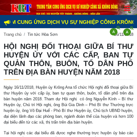
TÂM CUNG ỨNG DỊCH VỤ SỰ NGHIỆP CÔNG KRÔNG BÔNG
Trang chủ
Tin tức Hòa Sơn
16/11/2018
HỘI NGHỊ ĐỐI THOẠI GIỮA BÍ THƯ
HUYỆN ỦY VỚI CÁC CẤP, BAN TỰ
QUẢN THÔN, BUÔN, TỔ DÂN PHỐ
TRÊN ĐỊA BÀN HUYỆN NĂM 2018
Ngày 16/11/2018, Huyện ủy Krông Ana tổ chức Hội nghị đối thoại giữa Bí
thư Huyện ủy với cấp ủy, ban tự quan thôn, buôn, tổ dân phố trên địa
bàn huyện năm 2018. Tham dự Hội nghị có ông Nguyễn Kính – Bí thư
Huyện ủy, Chủ trì Hội nghị, ông Bùi Gia Dinh – Phó Bí thư Thường trực
huyện ủy, ông Võ Đại Huế - Phó Bí thư Huyện ủy, Chủ tịch UBND huyện,
đại diện lãnh đạo các phòng ban, ngành đoàn thể của huyện và hơn 100
đại biểu đến từ các xã, thị trấn trên địa bàn huyện.
Tại hội nghị các đại biểu đã đựoc nghe thường trực huyện ủy báo cáo