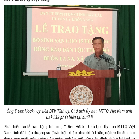
Ông Y Đec Hđơk - Ủy viên BTV Tỉnh ủy, Chủ tịch Ủy ban MTTQ Việt Nam tỉnh
Đắk Lắk phát biểu tại buổi lễ
Phát biểu tại lễ trao tặng bò, ông Y Đec Hđơk - Chủ tịch Ủy ban MTTQ Việt
Nam tỉnh đã biểu dương sự đoàn kết, khắc phục khó khăn, nỗ lực thi đua lao
động sản xuất góp phần vào giảm nghèo, giữ vững ổn định chính trị, trật tự