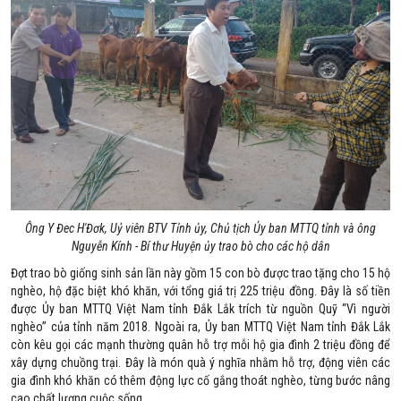
Ông Y Đec H'Đơk, Uỷ viên BTV Tỉnh ủy, Chủ tịch Ủy ban MTTQ tỉnh và ông
Nguyễn Kính - Bí thư Huyện ủy trao bò cho các hộ dân
Đợt trao bò giống sinh sản lần này gồm 15 con bò được trao tặng cho 15 hộ
nghèo, hộ đặc biệt khó khăn, với tổng giá trị 225 triệu đồng. Đây là số tiền
được Ủy ban MTTQ Việt Nam tỉnh Đắk Lắk trích từ nguồn Quỹ “Vì người
nghèo” của tỉnh năm 2018. Ngoài ra, Ủy ban MTTQ Việt Nam tỉnh Đắk Lắk
còn kêu gọi các mạnh thường quân hỗ trợ mỗi hộ gia đình 2 triệu đồng để
xây dựng chuồng trại. Đây là món quà ý nghĩa nhằm hỗ trợ, động viên các
gia đình khó khăn có thêm động lực cố gắng thoát nghèo, từng bước nâng
cao chất lượng cuộc sống.