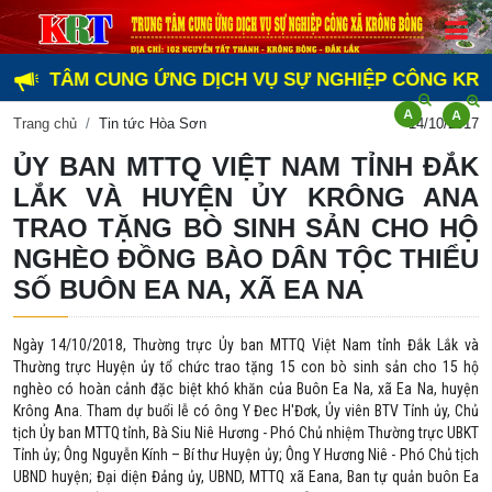
G TÂM CUNG ỨNG DỊCH VỤ SỰ NGHIỆP CÔNG KRÔNG BÔ
Trang chủ
Tin tức Hòa Sơn
14/10/2017
ỦY BAN MTTQ VIỆT NAM TỈNH ĐẮK
LẮK VÀ HUYỆN ỦY KRÔNG ANA
TRAO TẶNG BÒ SINH SẢN CHO HỘ
NGHÈO ĐỒNG BÀO DÂN TỘC THIỂU
SỐ BUÔN EA NA, XÃ EA NA
Ngày 14/10/2018, Thường trực Ủy ban MTTQ Việt Nam tỉnh Đắk Lắk và
Thường trực Huyện ủy tổ chức trao tặng 15 con bò sinh sản cho 15 hộ
nghèo có hoàn cảnh đặc biệt khó khăn của Buôn Ea Na, xã Ea Na, huyện
Krông Ana. Tham dự buổi lễ có ông Y Đec H'Đơk, Ủy viên BTV Tỉnh ủy, Chủ
tịch Ủy ban MTTQ tỉnh, Bà Siu Niê Hương - Phó Chủ nhiệm Thường trực UBKT
Tỉnh ủy; Ông Nguyễn Kính – Bí thư Huyện ủy; Ông Y Hương Niê - Phó Chủ tịch
UBND huyện; Đại diện Đảng ủy, UBND, MTTQ xã Eana, Ban tự quản buôn Ea