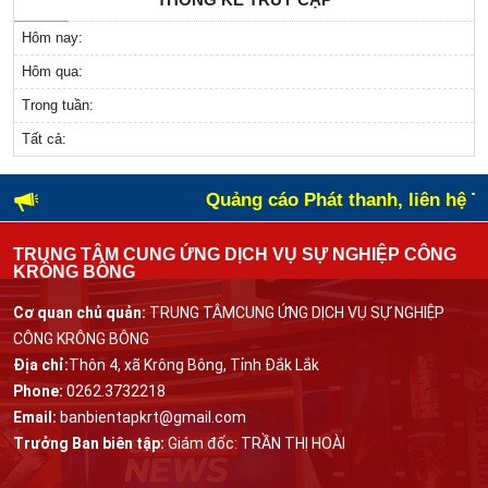
Hôm nay:
Hôm qua:
Trong tuần:
Tất cả:
Quảng cáo Phát thanh, liên hệ Tr
TRUNG TÂM CUNG ỨNG DỊCH VỤ SỰ NGHIỆP CÔNG
KRÔNG BÔNG
Cơ quan chủ quản:
TRUNG TÂMCUNG ỨNG DỊCH VỤ SỰ NGHIỆP
CÔNG KRÔNG BÔNG
Địa chỉ:
Thôn 4, xã Krông Bông, Tỉnh Đắk Lắk
Phone:
0262.3732218
Email:
banbientapkrt@gmail.com
Trưởng Ban biên tập:
Giám đốc: TRẦN THỊ HOÀI