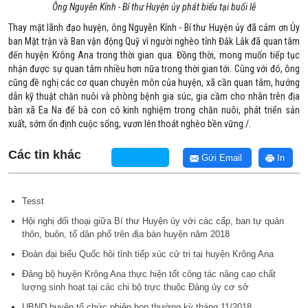
Ông Nguyễn Kính - Bí thư Huyện ủy phát biểu tại buổi lễ
Thay mặt lãnh đạo huyện, ông Nguyễn Kính - Bí thư Huyện ủy đã cảm ơn Ủy
ban Mặt trận và Ban vận động Quỹ vì người nghèo tỉnh Đắk Lắk đã quan tâm
đến huyện Krông Ana trong thời gian qua. Đồng thời, mong muốn tiếp tục
nhận được sự quan tâm nhiều hơn nữa trong thời gian tới. Cùng với đó, ông
cũng đề nghị các cơ quan chuyên môn của huyện, xã cần quan tâm, hướng
dẫn kỹ thuật chăn nuôi và phòng bệnh gia súc, gia cầm cho nhân trên địa
bàn xã Ea Na để bà con có kinh nghiệm trong chăn nuôi, phát triển sản
xuất, sớm ổn định cuộc sống, vươn lên thoát nghèo bền vững./.
Các tin khác
Gửi Email
In
Tesst
Hội nghị đối thoại giữa Bí thư Huyện ủy với các cấp, ban tự quản
thôn, buôn, tổ dân phố trên địa bàn huyện năm 2018
Đoàn đại biểu Quốc hội tỉnh tiếp xúc cử tri tại huyện Krông Ana
Đảng bộ huyện Krông Ana thực hiện tốt công tác nâng cao chất
lượng sinh hoạt tại các chi bộ trực thuộc Đảng ủy cơ sở
UBND huyện tổ chức phiên họp thường kỳ tháng 11/2018