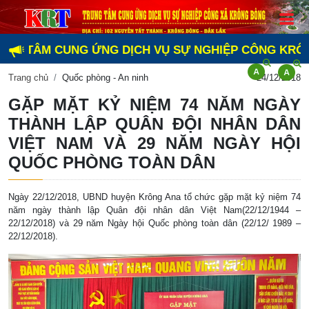
TÂM CUNG ỨNG DỊCH VỤ SỰ NGHIỆP CÔNG KRÔNG BÔN
Trang chủ
Quốc phòng - An ninh
24/12/2018
GẶP MẶT KỶ NIỆM 74 NĂM NGÀY
THÀNH LẬP QUÂN ĐỘI NHÂN DÂN
VIỆT NAM VÀ 29 NĂM NGÀY HỘI
QUỐC PHÒNG TOÀN DÂN
Ngày 22/12/2018, UBND huyện Krông Ana tổ chức gặp mặt kỷ niệm 74
năm ngày thành lập Quân đội nhân dân Việt Nam(22/12/1944 –
22/12/2018) và 29 năm Ngày hội Quốc phòng toàn dân (22/12/ 1989 –
22/12/2018).