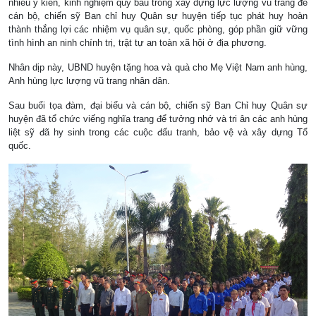
nhiều ý kiến, kinh nghiệm quý báu trong xây dựng lực lượng vũ trang để
cán bộ, chiến sỹ Ban chỉ huy Quân sự huyện tiếp tục phát huy hoàn
thành thắng lợi các nhiệm vụ quân sự, quốc phòng, góp phần giữ vững
tình hình an ninh chính trị, trật tự an toàn xã hội ở địa phương.
Nhân dịp này, UBND huyện tặng hoa và quà cho Mẹ Việt Nam anh hùng,
Anh hùng lực lượng vũ trang nhân dân.
Sau buổi tọa đàm, đại biểu và cán bộ, chiến sỹ Ban Chỉ huy Quân sự
huyện đã tổ chức viếng nghĩa trang để tưởng nhớ và tri ân các anh hùng
liệt sỹ đã hy sinh trong các cuộc đấu tranh, bảo vệ và xây dựng Tổ
quốc.