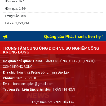
Hôm nay:
897
Hôm qua:
1,544
Trong tuần:
897
Tất cả:
2,273,214
Quảng cáo Phát thanh, liên hệ Tru
TRUNG TÂM CUNG ỨNG DỊCH VỤ SỰ NGHIỆP CÔNG
KRÔNG BÔNG
Cơ quan chủ quản:
TRUNG TÂMCUNG ỨNG DỊCH VỤ SỰ NGHIỆP
CÔNG KRÔNG BÔNG
Địa chỉ:
Thôn 4, xã Krông Bông, Tỉnh Đắk Lắk
Phone:
0262.3732218
Email:
banbientapkrt@gmail.com
Trưởng Ban biên tập:
Giám đốc: TRẦN THỊ HOÀI
Thực hiện bởi
VNPT Đắk Lắk