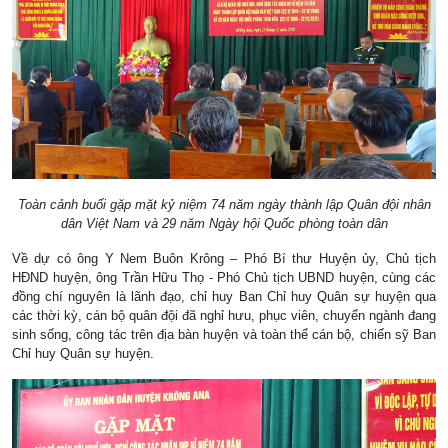
Toàn cảnh buổi gặp mặt kỷ niệm 74 năm ngày thành lập Quân đội nhân
dân Việt Nam và 29 năm Ngày hội Quốc phòng toàn dân
Về dự có ông Y Nem Buôn Krông – Phó Bí thư Huyện ủy, Chủ tịch
HĐND huyện, ông Trần Hữu Thọ - Phó Chủ tịch UBND huyện, cùng các
đồng chí nguyên là lãnh đạo, chỉ huy Ban Chỉ huy Quân sự huyện qua
các thời kỳ, cán bộ quân đội đã nghỉ hưu, phục viên, chuyển ngành đang
sinh sống, công tác trên địa bàn huyện và toàn thể cán bộ, chiến sỹ Ban
Chỉ huy Quân sự huyện.