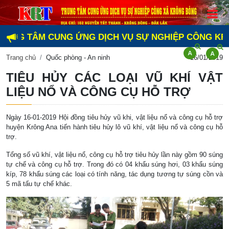
NG TÂM CUNG ỨNG DỊCH VỤ SỰ NGHIỆP CÔNG KRÔNG B
Trang chủ
Quốc phòng - An ninh
16/01/2019
TIÊU HỦY CÁC LOẠI VŨ KHÍ VẬT
LIỆU NỔ VÀ CÔNG CỤ HỖ TRỢ
Ngày 16-01-2019 Hội đồng tiêu hủy vũ khi, vật liệu nổ và công cụ hỗ trợ
huyện Krông Ana tiến hành tiêu hủy lô vũ khí, vật liệu nổ và công cụ hỗ
trợ.
Tổng số vũ khí, vật liệu nổ, công cụ hỗ trợ tiêu hủy lần này gồm 90 súng
tự chế và công cụ hỗ trợ. Trong đó có 04 khẩu súng hơi, 03 khẩu súng
kíp, 78 khẩu súng các loại có tính năng, tác dụng tương tự súng cồn và
5 mã tấu tự chế khác.