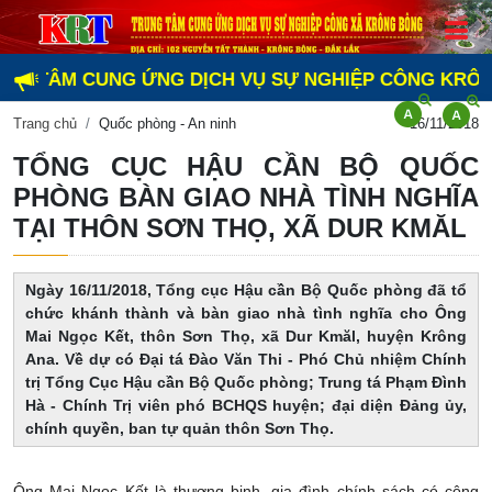
G TÂM CUNG ỨNG DỊCH VỤ SỰ NGHIỆP CÔNG KRÔNG BÔ
Trang chủ
Quốc phòng - An ninh
16/11/2018
TỔNG CỤC HẬU CẦN BỘ QUỐC
PHÒNG BÀN GIAO NHÀ TÌNH NGHĨA
TẠI THÔN SƠN THỌ, XÃ DUR KMĂL
Ngày 16/11/2018, Tổng cục Hậu cần Bộ Quốc phòng đã tổ
chức khánh thành và bàn giao nhà tình nghĩa cho Ông
Mai Ngọc Kết, thôn Sơn Thọ, xã Dur Kmăl, huyện Krông
Ana. Về dự có Đại tá Đào Văn Thi - Phó Chủ nhiệm Chính
trị Tổng Cục Hậu cần Bộ Quốc phòng; Trung tá Phạm Đình
Hà - Chính Trị viên phó BCHQS huyện; đại diện Đảng ủy,
chính quyền, ban tự quản thôn Sơn Thọ.
Ông Mai Ngọc Kết là thương binh, gia đình chính sách có công