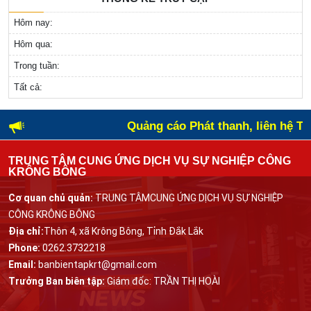
Hôm nay:
Hôm qua:
Trong tuần:
Tất cả:
Quảng cáo Phát thanh, liên hệ Tr
TRUNG TÂM CUNG ỨNG DỊCH VỤ SỰ NGHIỆP CÔNG
KRÔNG BÔNG
Cơ quan chủ quản:
TRUNG TÂMCUNG ỨNG DỊCH VỤ SỰ NGHIỆP
CÔNG KRÔNG BÔNG
Địa chỉ:
Thôn 4, xã Krông Bông, Tỉnh Đắk Lắk
Phone:
0262.3732218
Email:
banbientapkrt@gmail.com
Trưởng Ban biên tập:
Giám đốc: TRẦN THỊ HOÀI